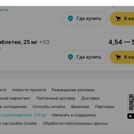
4,43 — 5
тки
,
25 мг
×
50
епта
Где купить
В к
4,54 — 5
аблетки
,
25 мг
×
50
а
Где купить
В к
кте
Новости проекта
Размещение рекламы
ский маркетинг
Публичный договор
Доставка
е соглашение
Способы оплаты
Вакансии
Партнеры
ть руководителю 103.by
Написать в поддержку
 настройки Cookie
Обработка персональных данных