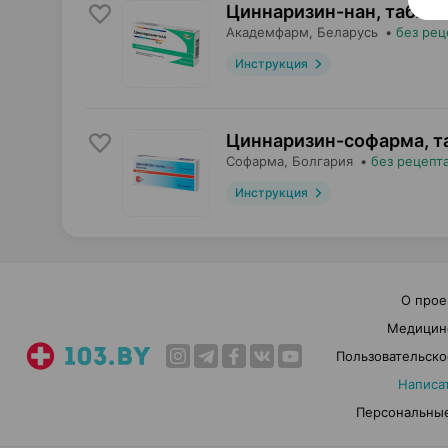
Циннаризин-нан, табле
Академфарм
, Беларусь
•
без рец
Инструкция
Циннаризин-софарма, т
Софарма
, Болгария
•
без рецепт
Инструкция
О прое
Медицин
Пользовательско
Написа
Персональные