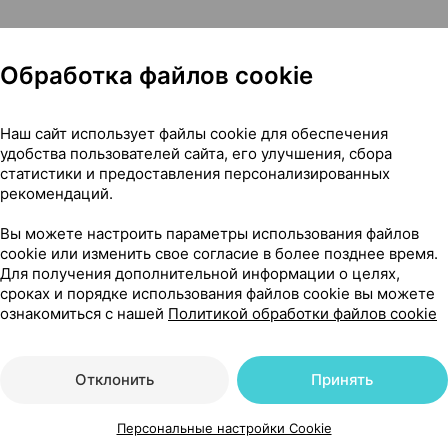
4,90 — 6
0
Обработка файлов cookie
ие,
Материа Медика
, Россия
Где купить
В к
Наш сайт использует файлы cookie для обеспечения
удобства пользователей сайта, его улучшения, сбора
статистики и предоставления персонализированных
рекомендаций.
5,28 — 6
0 мг
×
50
арусь
•
без рецепта
Вы можете настроить параметры использования файлов
Где купить
В к
cookie или изменить свое согласие в более позднее время.
Для получения дополнительной информации о целях,
сроках и порядке использования файлов cookie вы можете
ознакомиться с нашей
Политикой обработки файлов cookie
7,35 — 1
мг
×
10
рватия
•
без рецепта
Отклонить
Принять
Где купить
В к
Персональные настройки Cookie