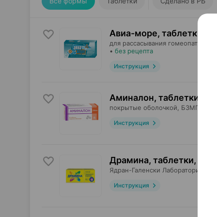
Все формы
Таблетки
Сделано в РБ
Авиа-море, таблетки
×
2
для рассасывания гомеопатическ
•
без рецепта
Инструкция
Аминалон, таблетки
,
25
покрытые оболочкой,
БЗМП
, Бел
Инструкция
Драмина, таблетки
,
50 
Ядран-Галенски Лабораторий
, Хо
Инструкция