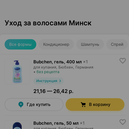
Уход за волосами Минск
Все формы
Кондиционер
Шампунь
Спрей
Bubchen, гель
,
400 мл
×
1
для купания,
Бюбхен
, Германия
•
без рецепта
Инструкция
21,16 — 26,42 р.
Где купить
В корзину
Bubchen, гель
,
50 мл
×
1
для купания,
Бюбхен
, Германия