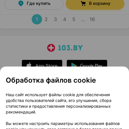
Где купить
В корзину
1
2
3
4
5
…
16
Обработка файлов cookie
О проекте
Новости проекта
Наш сайт использует файлы cookie для обеспечения
удобства пользователей сайта, его улучшения, сбора
Размещение рекламы
Медицинский маркетинг
статистики и предоставления персонализированных
Публичный договор
Доставка
рекомендаций.
Пользовательское соглашение
Вы можете настроить параметры использования файлов
Способы оплаты
Вакансии
Партнеры