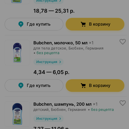
Инструкция
18,78 — 25,31 р.
Где купить
В корзину
Bubchen, молочко
,
50 мл
×
1
для тела детское,
Бюбхен
, Германия
•
без рецепта
Инструкция
4,34 — 6,05 р.
Где купить
В корзину
Bubchen, шампунь
,
200 мл
×
1
детский,
Бюбхен
, Германия
•
без рецепта
Инструкция
7,27 — 11,06 р.