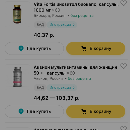
Vita Fortis инозитол биокапс, капсулы
,
1000 мг
×
60
Биокорд
, Россия
•
без рецепта
БАД
Инструкция
40,37 р.
Где купить
В корзину
Аквион мультивитамины для женщин
50 + , капсулы
×
60
Аквион
, Россия
•
без рецепта
БАД
Инструкция
44,62 — 103,37 р.
Где купить
В корзину