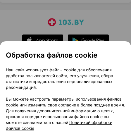
Обработка файлов cookie
О проекте
Новости проекта
Наш сайт использует файлы cookie для обеспечения
удобства пользователей сайта, его улучшения, сбора
Размещение рекламы
Медицинский маркетинг
статистики и предоставления персонализированных
Публичный договор
Доставка
рекомендаций.
Пользовательское соглашение
Вы можете настроить параметры использования файлов
Способы оплаты
Вакансии
Партнеры
cookie или изменить свое согласие в более позднее время.
Написать руководителю 103.by
Для получения дополнительной информации о целях,
сроках и порядке использования файлов cookie вы
Написать в поддержку
можете ознакомиться с нашей
Политикой обработки
Персональные настройки Cookie
файлов cookie