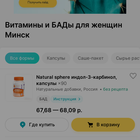
Витамины и БАДы для женщин
Минск
Все формы
Капсулы
Саше-пакет
Сырье рас
Natural sphere индол-3-карбинол,
капсулы
×
90
Натуральные добавки
, Россия
•
без рецепта
БАД
Инструкция
67,68 — 68,09 р.
Где купить
В корзину