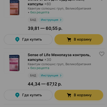
капсулы
×
60
Квантум солюшнс груп
, Великобритания
•
без рецепта
БАД
Инструкция
39,81 — 60,55 р.
Где купить
В корзину
Sense of Life Менопауза контроль,
капсулы
×
30
Квантум солюшнс груп
, Великобритания
•
без рецепта
БАД
Инструкция
44,34 — 67,12 р.
Где купить
В корзину