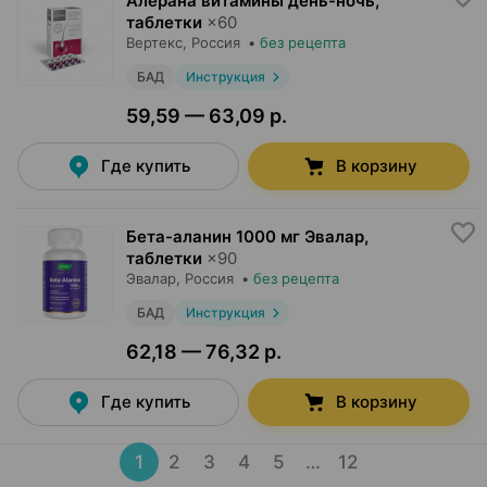
Алерана витамины день-ночь,
таблетки
×
60
Вертекс
, Россия
•
без рецепта
БАД
Инструкция
59,59 — 63,09 р.
Где купить
В корзину
Бета-аланин 1000 мг Эвалар,
таблетки
×
90
Эвалар
, Россия
•
без рецепта
БАД
Инструкция
62,18 — 76,32 р.
Где купить
В корзину
1
2
3
4
5
…
12