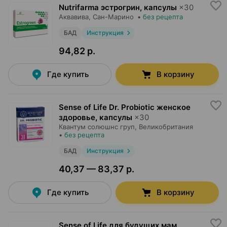
Nutrifarma эстрогрин, капсулы
×
30
Аквавива
, Сан-Марино
•
без рецепта
БАД
Инструкция
94,82 р.
Где купить
В корзину
Sense of Life Dr. Probiotic женское
здоровье, капсулы
×
30
Квантум солюшнс груп
, Великобритания
•
без рецепта
БАД
Инструкция
40,37 — 83,37 р.
Где купить
В корзину
Sense of Life для будущих мам,