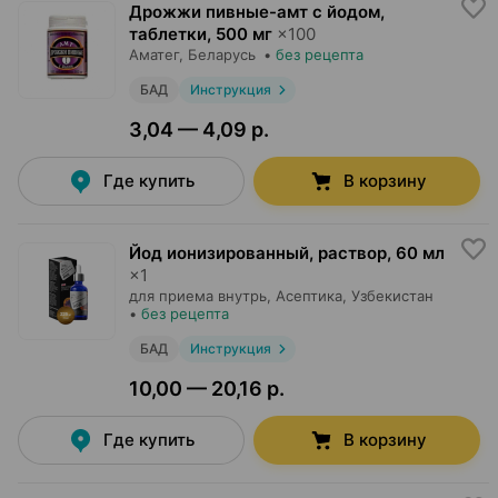
Дрожжи пивные-амт с йодом,
таблетки
,
500 мг
×
100
Аматег
, Беларусь
•
без рецепта
БАД
Инструкция
3,04 — 4,09 р.
Где купить
В корзину
Йод ионизированный, раствор
,
60 мл
×
1
для приема внутрь,
Асептика
, Узбекистан
•
без рецепта
БАД
Инструкция
10,00 — 20,16 р.
Где купить
В корзину