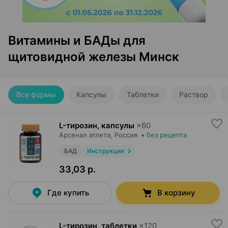
Витамины и БАДы для
щитовидной железы Минск
Все формы
Капсулы
Таблетки
Раствор
L-тирозин, капсулы
×
60
Арсенал атлета
, Россия
•
без рецепта
БАД
Инструкция
33,03 р.
Где купить
В корзину
L-тирозин, таблетки
×
120