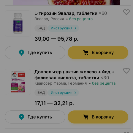
L-тирозин Эвалар, таблетки
×
60
Эвалар
, Россия
•
без рецепта
БАД
Инструкция
39,00 — 95,78 р.
Где купить
В корзину
Доппельгерц актив железо + йод +
фолиевая кислота, таблетки
×
30
Квайссер Фарма
, Германия
•
без рецепта
БАД
Инструкция
17,11 — 32,21 р.
Где купить
В корзину