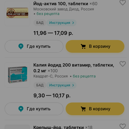
Йод-актив 100, таблетки
×
60
Московский завод Диод
, Россия
•
без рецепта
БАД
Инструкция
11,96 — 17,09 р.
Где купить
В корзину
Калия йодид 200 витамир, таблетки
,
0.2 мг
×
100
Квадрат-С
, Россия
•
без рецепта
БАД
Инструкция
9,30 — 10,17 р.
Где купить
В корзину
Крепыш-йод, таблетки
×
18