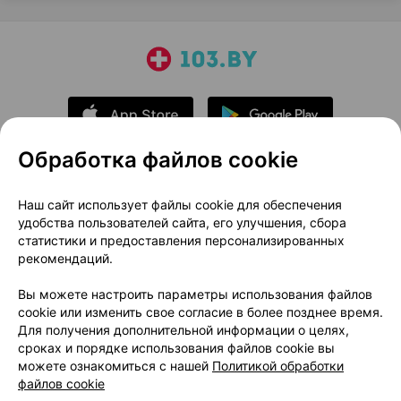
Обработка файлов cookie
О проекте
Новости проекта
Наш сайт использует файлы cookie для обеспечения
удобства пользователей сайта, его улучшения, сбора
Размещение рекламы
Медицинский маркетинг
статистики и предоставления персонализированных
Публичный договор
Доставка
рекомендаций.
Пользовательское соглашение
Вы можете настроить параметры использования файлов
Способы оплаты
Вакансии
Партнеры
cookie или изменить свое согласие в более позднее время.
Написать руководителю 103.by
Для получения дополнительной информации о целях,
сроках и порядке использования файлов cookie вы
Написать в поддержку
можете ознакомиться с нашей
Политикой обработки
Персональные настройки Cookie
файлов cookie