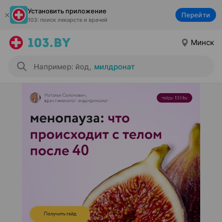
Установить приложение
Перейти
103: поиск лекарств и врачей
Минск
Например: йод
,
милдронат