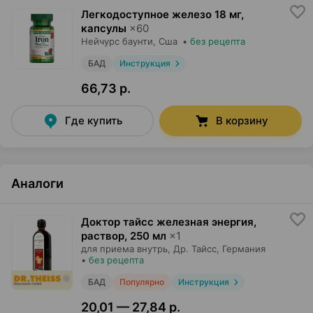
Легкодоступное железо 18 мг,
капсулы
×
60
Нейчурс баунти
, Сша
•
без рецепта
БАД
Инструкция
66,73 р.
Где купить
В корзину
Аналоги
Доктор тайсс железная энергия,
раствор
,
250 мл
×
1
для приема внутрь,
Др. Тайсс
, Германия
•
без рецепта
БАД
Популярно
Инструкция
20,01 — 27,84 р.