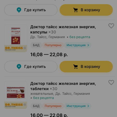
Где купить
В корзину
Доктор тайсс железная энергия,
капсулы
×
30
Др. Тайсс
, Германия
•
без рецепта
БАД
Популярно
Инструкция
16,08 — 22,08 р.
Где купить
В корзину
Доктор тайсс железная энергия,
таблетки
×
30
жевательные,
Др. Тайсс
, Германия
•
без рецепта
БАД
Популярно
Инструкция
16,00 — 22,08 р.