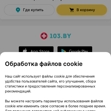
Где купить
В корзину
Обработка файлов cookie
О проекте
Новости проекта
Наш сайт использует файлы cookie для обеспечения
удобства пользователей сайта, его улучшения, сбора
Размещение рекламы
Медицинский маркетинг
статистики и предоставления персонализированных
Публичный договор
Доставка
рекомендаций.
Пользовательское соглашение
Вы можете настроить параметры использования файлов
Способы оплаты
Вакансии
Партнеры
cookie или изменить свое согласие в более позднее время.
Написать руководителю 103.by
Для получения дополнительной информации о целях,