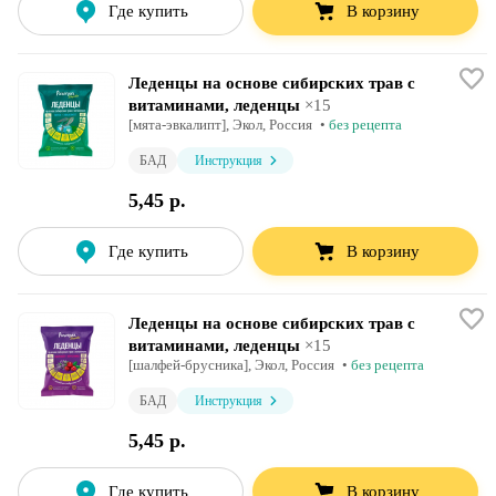
Где купить
В корзину
Леденцы на основе сибирских трав с
витаминами, леденцы
×
15
[мята-эвкалипт],
Экол
, Россия
•
без рецепта
БАД
Инструкция
5,45 р.
Где купить
В корзину
Леденцы на основе сибирских трав с
витаминами, леденцы
×
15
[шалфей-брусника],
Экол
, Россия
•
без рецепта
БАД
Инструкция
5,45 р.
Где купить
В корзину