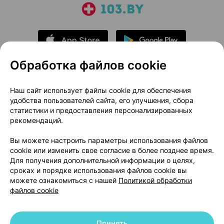
Обработка файлов cookie
О проекте
Новости проекта
Наш сайт использует файлы cookie для обеспечения
удобства пользователей сайта, его улучшения, сбора
Размещение рекламы
Медицинский маркетинг
статистики и предоставления персонализированных
Публичный договор
Доставка
рекомендаций.
Пользовательское соглашение
Вы можете настроить параметры использования файлов
Способы оплаты
Вакансии
Партнеры
cookie или изменить свое согласие в более позднее время.
Написать руководителю 103.by
Для получения дополнительной информации о целях,
сроках и порядке использования файлов cookie вы
Написать в поддержку
можете ознакомиться с нашей
Политикой обработки
Персональные настройки Cookie
файлов cookie
Обработка персональных данных
Принять