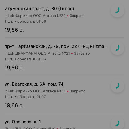
Игуменский тракт, д. 30 (Гиппо)
InLek Фармико ООО Аптека №24
Закрыто
1 шт.
обновл. в 01:06
19,86 р.
пр-т Партизанский, д. 79, пом. 22 (ТРЦ Prizma, подземный этаж вход возле м-на Мила)
InLek ДКМ-ФАРМ ОДО Аптека №21
Закрыто
1 шт.
обновл. в 01:06
19,86 р.
ул. Братская, д. 6А, пом. 74
InLek Фармико ООО Аптека №34
Закрыто
1 шт.
обновл. в 01:07
19,86 р.
ул. Олешева, д. 1
Ясса ПКФ ООО Аптека №10
Закрыто