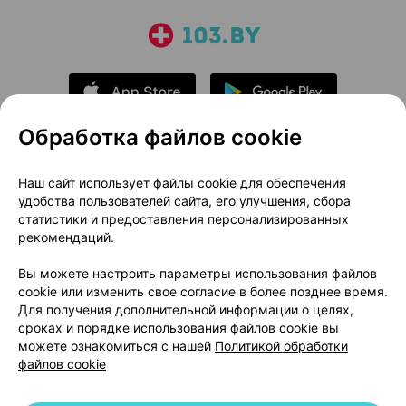
Обработка файлов cookie
О проекте
Новости проекта
Наш сайт использует файлы cookie для обеспечения
удобства пользователей сайта, его улучшения, сбора
Размещение рекламы
Медицинский маркетинг
статистики и предоставления персонализированных
Публичный договор
Доставка
рекомендаций.
Пользовательское соглашение
Вы можете настроить параметры использования файлов
Способы оплаты
Вакансии
Партнеры
cookie или изменить свое согласие в более позднее время.
Написать руководителю 103.by
Для получения дополнительной информации о целях,
сроках и порядке использования файлов cookie вы
Написать в поддержку
можете ознакомиться с нашей
Политикой обработки
Персональные настройки Cookie
файлов cookie
Обработка персональных данных