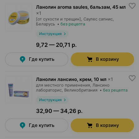
Ланолин aroma saules, бальзам
,
45 мл
×
1
[от сухости и трещин],
Саулес сапнис
,
Беларусь
•
без рецепта
Инструкция
9,72 — 20,71 р.
Где купить
В корзину
Ланолин лансино, крем
,
10 мл
×
1
для местного применения,
Лансино
лабораторис
, Великобритания
•
без рецепта
Инструкция
32,90 — 34,26 р.
Где купить
В корзину