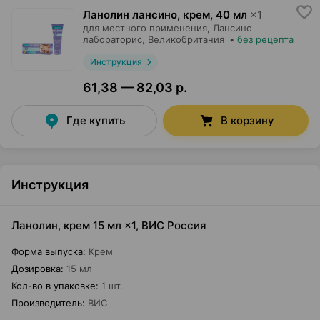
Ланолин лансино, крем
,
40 мл
×
1
для местного применения,
Лансино
лабораторис
, Великобритания
•
без рецепта
Инструкция
61,38 — 82,03 р.
Где купить
В корзину
Инструкция
Ланолин, крем 15 мл ×1, ВИС Россия
Форма выпуска
:
Крем
Дозировка
:
15 мл
Кол-во в упаковке
:
1 шт.
Производитель
:
ВИС