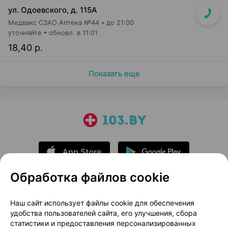
ул. Одоевского, д. 115А
Медвакс СЗАО Аптека №44
до 21:00
уточняйте
обновл. в 11:01
18,40 р.
Показать еще
Обработка файлов cookie
О проекте
Новости проекта
Наш сайт использует файлы cookie для обеспечения
удобства пользователей сайта, его улучшения, сбора
Размещение рекламы
Медицинский маркетинг
статистики и предоставления персонализированных