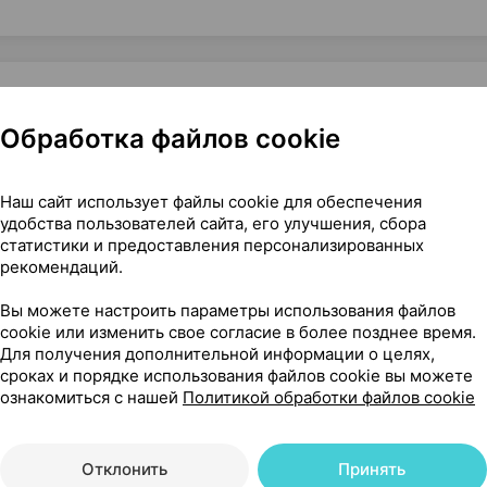
Обработка файлов cookie
рещин], 45 мл ×1, Саулес сапнис Беларусь
Наш сайт использует файлы cookie для обеспечения
удобства пользователей сайта, его улучшения, сбора
статистики и предоставления персонализированных
279
рекомендаций.
На карте
Вы можете настроить параметры использования файлов
cookie или изменить свое согласие в более позднее время.
Для получения дополнительной информации о целях,
сроках и порядке использования файлов cookie вы можете
72 р.
уточняйте
обновл. в 09:06
ознакомиться с нашей
Политикой обработки файлов cookie
80 р.
уточняйте
обновл. в 09:06
Отклонить
Принять