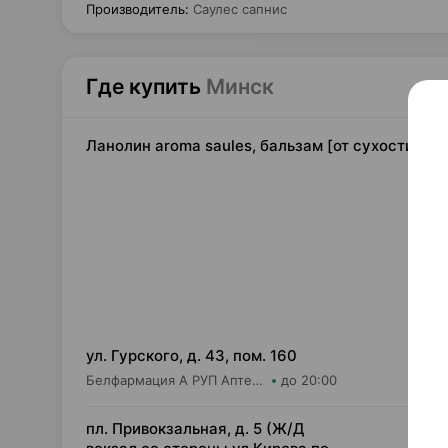
Производитель
:
Саулес сапнис
Где купить
Минск
Ланолин aroma saules, бальзам [от сухости и т
9,
ул. Гурского, д. 43, пом. 160
Белфармация А РУП Аптека №11
до 20:00
10,
пл. Привокзальная, д. 5 (Ж/Д