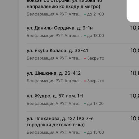
вокзал со стороны ул.Кирова по
направлению ко входу в метро)
Белфармация А РУП Аптека №13
до 21:00
10,
ул. Данилы Сердича, д. 9-1н
Белфармация РУП Аптека №48
до 18:00
10,
ул. Якуба Koлaca, д. 33-41
Белфармация А РУП Аптека №32
Закрыто
10,
ул. Шишкина, д. 26-412
Белфармация РУП Аптека №67
Закрыто
10,
ул. Жудро, д. 57, пом. 1Н
Белфармация А РУП Аптека №48
до 17:00
10,
ул. Плеханова, д. 127 (УЗ 7-я
городская детская п-ка)
Белфармация А РУП Аптека №21
до 15:00