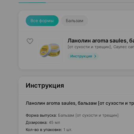
Все формы
Бальзам
Ланолин aroma saules, 
[от сухости и трещин],
Саулес са
Инструкция
Инструкция
Ланолин aroma saules, бальзам [от сухости и т
Форма выпуска
:
Бальзам [от сухости и трещин]
Дозировка
:
45 мл
Кол-во в упаковке
:
1 шт.