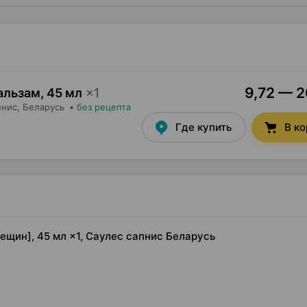
9,72 — 2
бальзам
,
45 мл
×
1
пнис
, Беларусь
•
без рецепта
Где купить
В к
рещин], 45 мл ×1, Саулес сапнис Беларусь