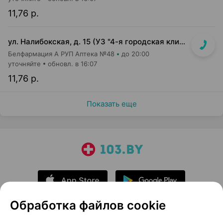
11,76 р.
ул. Налибокская, д. 15 (УЗ "4-я городская клиническая детская п-ка")
Белфармация А РУП Аптека №48
до 20:00
уточняйте
обновл. в 16:07
11,76 р.
Показать еще
Обработка файлов cookie