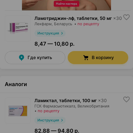
Ламотриджин-лф, таблетки
,
50 мг
×
30
Лекфарм
, Беларусь
•
по рецепту
Инструкция
8,47 — 10,80 р.
Где купить
В корзину
Аналоги
Ламиктал, таблетки
,
100 мг
×
30
ГСК Фармасьютикалз
, Великобритания
•
по рецепту
Инструкция
82,88 — 94,80 р.