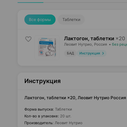
Все формы
Таблетки
Лактогон, таблетки
×
20
Леовит Нутрио
, Россия
•
без рец
БАД
Инструкция
Инструкция
Лактогон, таблетки ×20, Леовит Нутрио Россия
Форма выпуска
:
Таблетки
Кол-во в упаковке
:
20 шт.
Производитель
:
Леовит Нутрио