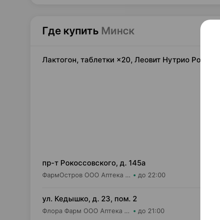
Где купить
Минск
Лактогон, таблетки ×20, Леовит Нутрио Россия
33,
пр-т Рокоссовского, д. 145а
ФармОстров ООО Аптека №9 на Рокоссовского
до 22:00
34,
ул. Кедышко, д. 23, пом. 2
Флора Фарм ООО Аптека №21
до 21:00