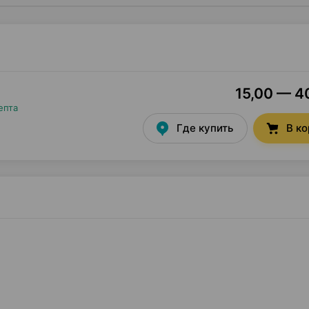
15,00 — 40
епта
Где купить
В к