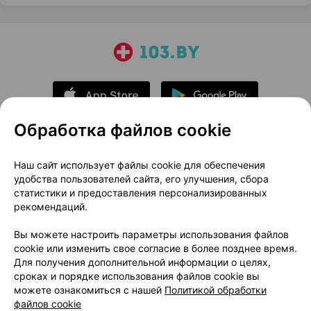
Обработка файлов cookie
О проекте
Новости проекта
Наш сайт использует файлы cookie для обеспечения
удобства пользователей сайта, его улучшения, сбора
Размещение рекламы
Медицинский маркетинг
статистики и предоставления персонализированных
Публичный договор
Доставка
рекомендаций.
Пользовательское соглашение
Вы можете настроить параметры использования файлов
Способы оплаты
Вакансии
Партнеры
cookie или изменить свое согласие в более позднее время.
Написать руководителю 103.by
Для получения дополнительной информации о целях,
сроках и порядке использования файлов cookie вы
Написать в поддержку
можете ознакомиться с нашей
Политикой обработки
Персональные настройки Cookie
файлов cookie