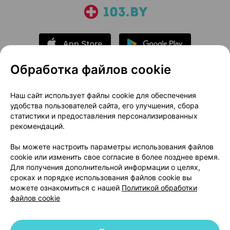
Обработка файлов cookie
О проекте
Новости проекта
Наш сайт использует файлы cookie для обеспечения
удобства пользователей сайта, его улучшения, сбора
Размещение рекламы
Медицинский маркетинг
статистики и предоставления персонализированных
Публичный договор
Доставка
рекомендаций.
Пользовательское соглашение
Вы можете настроить параметры использования файлов
Способы оплаты
Вакансии
Партнеры
cookie или изменить свое согласие в более позднее время.
Написать руководителю 103.by
Для получения дополнительной информации о целях,
сроках и порядке использования файлов cookie вы
Написать в поддержку
можете ознакомиться с нашей
Политикой обработки
Персональные настройки Cookie
файлов cookie
Обработка персональных данных