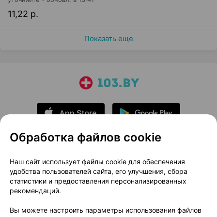
11,22 р.
Показать еще
Обработка файлов cookie
О проекте
Новости проекта
Наш сайт использует файлы cookie для обеспечения
удобства пользователей сайта, его улучшения, сбора
Размещение рекламы
Медицинский маркетинг
статистики и предоставления персонализированных
Публичный договор
Доставка
рекомендаций.
Пользовательское соглашение
Вы можете настроить параметры использования файлов
Способы оплаты
Вакансии
Партнеры