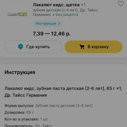
Лакалют кидс, щетка
×
1
зубная детская [с 4 лет],
Др. Тайсс
,
Германия
•
без рецепта
Инструкция
7,39 — 12,46 р.
Где купить
В корзину
Инструкция
Лакалют кидс, зубная паста детская [2-6 лет], 65 г ×1,
Др. Тайсс Германия
Форма выпуска
:
Зубная паста детская [2-6 лет]
Дозировка
:
65 г
Кол-во в упаковке
:
1 шт.
Производитель
:
Др. Тайсс