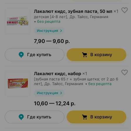
Лакалют кидс, зубная паста
,
50 мл
×
1
детская [4-8 лет],
Др. Тайсс
, Германия
•
без рецепта
Инструкция
7,90 — 9,60 р.
Где купить
В корзину
Лакалют кидс, набор
×
1
[зубная паста 65 г + зубная щетка; от 2 до 6
лет],
Др. Тайсс
, Германия
•
без рецепта
Инструкция
10,60 — 12,24 р.
Где купить
В корзину