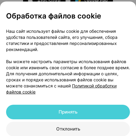
Обработка файлов cookie
О проекте
Новости проекта
Наш сайт использует файлы cookie для обеспечения
удобства пользователей сайта, его улучшения, сбора
Размещение рекламы
Медицинский маркетинг
статистики и предоставления персонализированных
Публичный договор
Доставка
рекомендаций.
Пользовательское соглашение
Вы можете настроить параметры использования файлов
Способы оплаты
Вакансии
Партнеры
cookie или изменить свое согласие в более позднее время.
Написать руководителю 103.by
Для получения дополнительной информации о целях,
сроках и порядке использования файлов cookie вы
Написать в поддержку
можете ознакомиться с нашей
Политикой обработки
Персональные настройки Cookie
файлов cookie
Обработка персональных данных
Принять
© 2026 ООО «Артокс Лаб», УНП 191700409 | 220012, Республика Беларусь,
г. Минск, улица Толбухина, 2, пом. 16 | help@103.by
|
Служба поддержки
+375 291212755
Отклонить