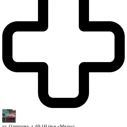
ул. Одинцова, д. 69-1Н (м-н «Мила»)