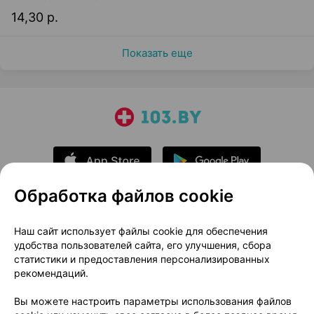
14,30 р.
Показать еще
Обработка файлов cookie
О проекте
Новости проекта
Наш сайт использует файлы cookie для обеспечения
удобства пользователей сайта, его улучшения, сбора
Размещение рекламы
Медицинский маркетинг
статистики и предоставления персонализированных
Публичный договор
Доставка
рекомендаций.
Пользовательское соглашение
Вы можете настроить параметры использования файлов
Способы оплаты
Вакансии
Партнеры