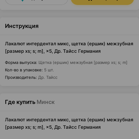
Инструкция
Лакалют интердентал микс, щетка (ершик) межзубная
[размер xs; s; m], ×5, Др. Тайсс Германия
Форма выпуска
:
Щетка (ершик) межзубная [размер xs; s; m]
Кол-во в упаковке
:
5 шт.
Производитель
:
Др. Тайсс
Где купить
Минск
Лакалют интердентал микс, щетка (ершик) межзубная
[размер xs; s; m], ×5, Др. Тайсс Германия