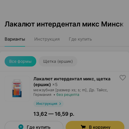
Лакалют интердентал микс Минск
Варианты
Инструкция
Где купить
Все формы
Щетка (ершик)
Лакалют интердентал микс, щетка
(ершик)
×
5
межзубная [размер xs; s; m],
Др. Тайсс
,
Германия
•
без рецепта
Инструкция
13,62 — 16,59 р.
Где купить
В корзину