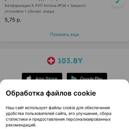
Белфармация А РУП Аптека №36
Закрыто
уточняйте
обновл. вчера
5,75 р.
Показать еще
Обработка файлов cookie
О проекте
Новости проекта
Наш сайт использует файлы cookie для обеспечения
удобства пользователей сайта, его улучшения, сбора
Размещение рекламы
Медицинский маркетинг
статистики и предоставления персонализированных
Публичный договор
Доставка
рекомендаций.