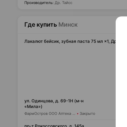
Производитель
:
Др. Тайсс
Где купить
Минск
Лакалют бейсик, зубная паста 75 мл ×1, Др. Та
7,
ул. Одинцова, д. 69-1Н (м-н
«Мила»)
ФармОстров ООО Аптека №16 на Одинцова
Закрыто
8,
пр-т Рокоссовского, д. 145а