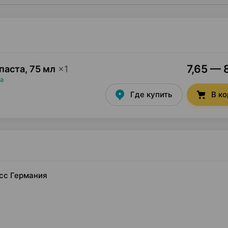
7,65 — 
 паста
,
75 мл
×
1
а
Где купить
В к
йсс Германия