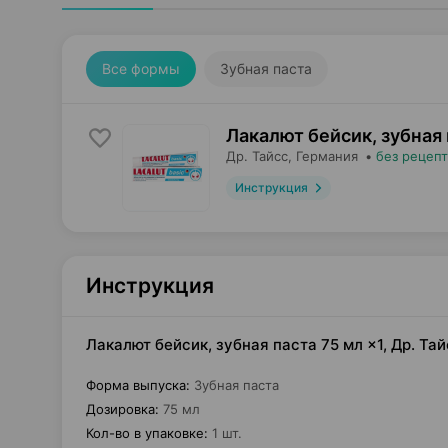
Все формы
Зубная паста
Лакалют бейсик, зубная
Др. Тайсс
, Германия
•
без рецепт
Инструкция
Инструкция
Лакалют бейсик, зубная паста 75 мл ×1, Др. Та
Форма выпуска
:
Зубная паста
Дозировка
:
75 мл
Кол-во в упаковке
:
1 шт.