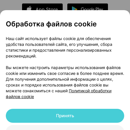
Обработка файлов cookie
О проекте
Новости проекта
Наш сайт использует файлы cookie для обеспечения
удобства пользователей сайта, его улучшения, сбора
Размещение рекламы
Медицинский маркетинг
статистики и предоставления персонализированных
Публичный договор
Доставка
рекомендаций.
Пользовательское соглашение
Вы можете настроить параметры использования файлов
Способы оплаты
Вакансии
Партнеры
cookie или изменить свое согласие в более позднее время.
Написать руководителю 103.by
Для получения дополнительной информации о целях,
сроках и порядке использования файлов cookie вы
Написать в поддержку
можете ознакомиться с нашей
Политикой обработки
Персональные настройки Cookie
файлов cookie
Обработка персональных данных
Принять
© 2026 ООО «Артокс Лаб», УНП 191700409 | 220012, Республика Беларусь,
г. Минск, улица Толбухина, 2, пом. 16 | help@103.by
|
Служба поддержки