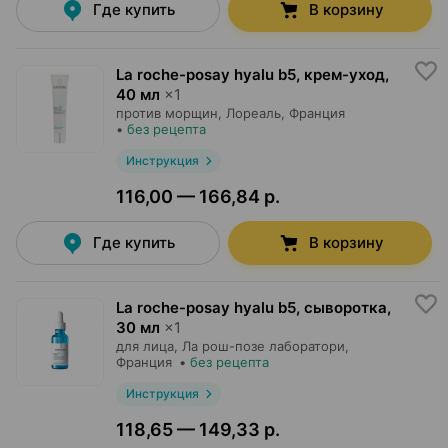
Где купить
В корзину
La roche-posay hyalu b5, крем-уход
,
40 мл
×
1
против морщин,
Лореаль
, Франция
•
без рецепта
Инструкция
116,00 — 166,84 р.
Где купить
В корзину
La roche-posay hyalu b5, сыворотка
,
30 мл
×
1
для лица,
Ла рош-позе лаборатори
,
Франция
•
без рецепта
Инструкция
118,65 — 149,33 р.