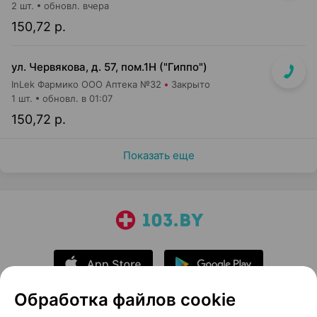
2 шт.
обновл. вчера
150,72 р.
ул. Червякова, д. 57, пом.1Н ("Гиппо")
InLek Фармико ООО Аптека №32
Закрыто
1 шт.
обновл. в 01:07
150,72 р.
Показать еще
Обработка файлов cookie