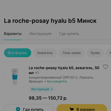
La roche-posay hyalu b5 Минск
Варианты
Инструкция
Где купить
Все формы
Аквагель
Гель-крем
Крем
La roche-posay hyalu b5, аквагель
,
50
мл
×
1
концентрированный [SPF30+],
Лореаль
,
Франция
•
без рецепта
Инструкция
98,35 — 150,72 р.
Где купить
В корзину