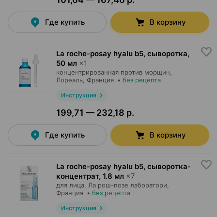
Где купить
В корзину
La roche-posay hyalu b5, сыворотка
,
50 мл
×
1
концентрированная против морщин,
Лореаль
, Франция
•
без рецепта
Инструкция
199,71 — 232,18 р.
Где купить
В корзину
La roche-posay hyalu b5, сыворотка-
концентрат
,
1.8 мл
×
7
для лица,
Ла рош-позе лаборатори
,
Франция
•
без рецепта
Инструкция