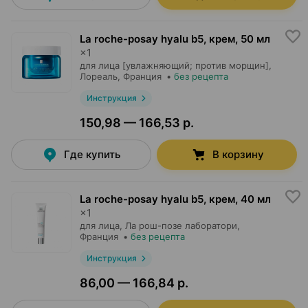
La roche-posay hyalu b5, крем
,
50 мл
×
1
для лица [увлажняющий; против морщин],
Лореаль
, Франция
•
без рецепта
Инструкция
150,98 — 166,53 р.
Где купить
В корзину
La roche-posay hyalu b5, крем
,
40 мл
×
1
для лица,
Ла рош-позе лаборатори
,
Франция
•
без рецепта
Инструкция
86,00 — 166,84 р.