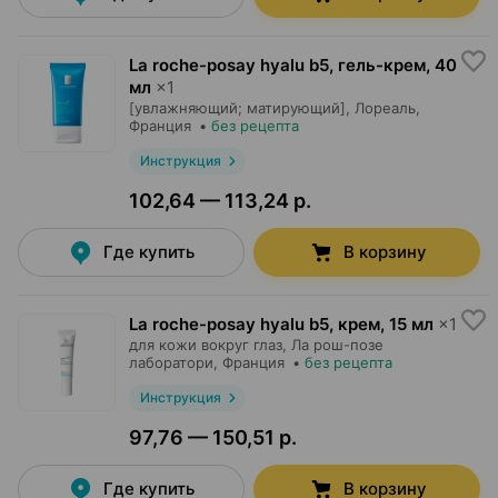
La roche-posay hyalu b5, гель-крем
,
40
мл
×
1
[увлажняющий; матирующий],
Лореаль
,
Франция
•
без рецепта
Инструкция
102,64 — 113,24 р.
Где купить
В корзину
La roche-posay hyalu b5, крем
,
15 мл
×
1
для кожи вокруг глаз,
Ла рош-позе
лаборатори
, Франция
•
без рецепта
Инструкция
97,76 — 150,51 р.
Где купить
В корзину