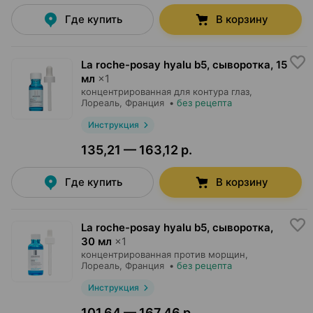
Где купить
В корзину
La roche-posay hyalu b5, сыворотка
,
15
мл
×
1
концентрированная для контура глаз,
Лореаль
, Франция
•
без рецепта
Инструкция
135,21 — 163,12 р.
Где купить
В корзину
La roche-posay hyalu b5, сыворотка
,
30 мл
×
1
концентрированная против морщин,
Лореаль
, Франция
•
без рецепта
Инструкция
101,64 — 167,46 р.