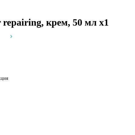
r repairing, крем, 50 мл
x1
кция