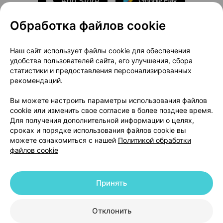
Обработка файлов cookie
О проекте
Новости проекта
Наш сайт использует файлы cookie для обеспечения
удобства пользователей сайта, его улучшения, сбора
Размещение рекламы
Медицинский маркетинг
статистики и предоставления персонализированных
Публичный договор
Доставка
рекомендаций.
Пользовательское соглашение
Вы можете настроить параметры использования файлов
Способы оплаты
Вакансии
Партнеры
cookie или изменить свое согласие в более позднее время.
Написать руководителю 103.by
Для получения дополнительной информации о целях,
сроках и порядке использования файлов cookie вы
Написать в поддержку
можете ознакомиться с нашей
Политикой обработки
Персональные настройки Cookie
файлов cookie
Обработка персональных данных
Принять
© 2026 ООО «Артокс Лаб», УНП 191700409 | 220012, Республика Беларусь,
г. Минск, улица Толбухина, 2, пом. 16 | help@103.by
|
Служба поддержки
+375 291212755
Отклонить