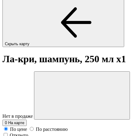
Скрыть карту
Ла-кри, шампунь, 250 мл
x1
Нет в продаже
0
На карте
По цене
По расстоянию
Открыто