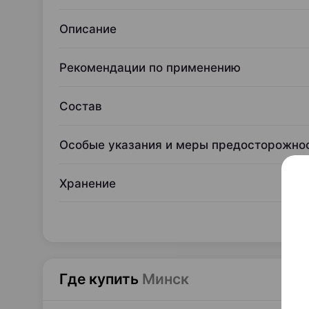
Описание
Рекомендации по применению
Состав
Особые указания и меры предосторожно
Хранение
Где купить
Минск