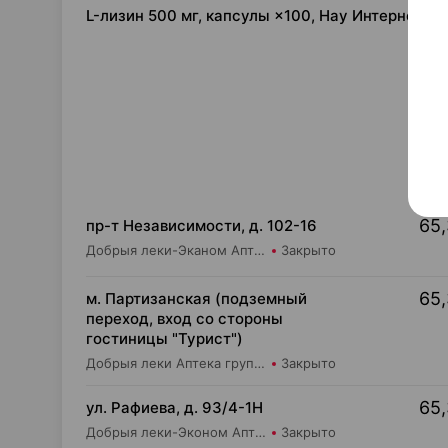
L-лизин 500 мг, капсулы ×100, Нау Интернешн
65,
пр-т Независимости, д. 102-16
Добрыя леки-Эканом Аптека групп Центр ООО Аптека №19
Закрыто
65,
м. Партизанская (подземный
переход, вход со стороны
гостиницы "Турист")
Добрыя леки Аптека групп Центр ООО Аптека №5
Закрыто
65,
ул. Рафиева, д. 93/4-1Н
Добрыя леки-Эконом Аптека групп Центр ООО Аптека №1
Закрыто