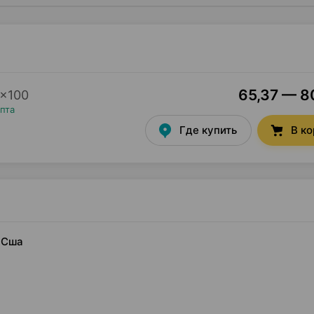
65,37 — 80
×
100
пта
Где купить
В к
л Сша