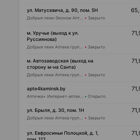
65,
ул. Матусевича, д. 90, пом. 5Н
Добрыя леки-Эконом Аптека групп Центр ООО Аптека №17
Закрыто
71,
м. Уручье (выход к ул.
Руссиянова)
Добрыя леки Аптека групп Центр ООО Аптека №16
Закрыто
71,
м. Автозаводская (выход на
сторону м-на Санта)
Добрыя леки Аптека групп Центр ООО Аптека №4
Закрыто
71,
apte4kaminsk.by
Аптечка+ Интернет-аптека apte4kaminsk.by
Открыто
71,
ул. Брыля, д. 30, пом. 1Н
Добрыя леки Аптека групп Центр ООО Аптека №25
Закрыто
71,
ул. Евфросиньи Полоцкой, д. 1,
пом. 112