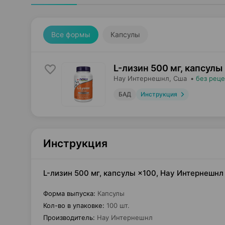
Все формы
Капсулы
L-лизин 500 мг, капсулы
Нау Интернешнл
, Сша
•
без реце
БАД
Инструкция
Инструкция
L-лизин 500 мг, капсулы ×100, Нау Интернешн
Форма выпуска
:
Капсулы
Кол-во в упаковке
:
100 шт.
Производитель
:
Нау Интернешнл