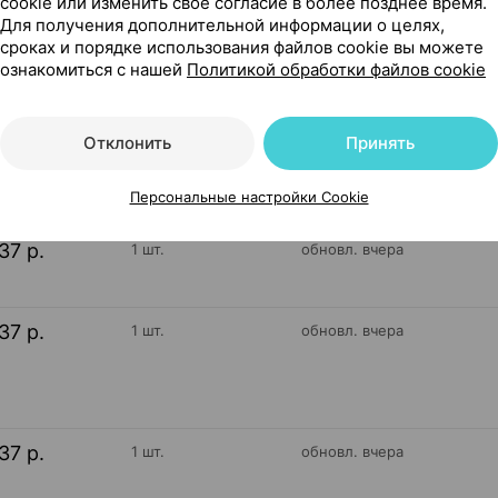
cookie или изменить свое согласие в более позднее время.
л Сша
Для получения дополнительной информации о целях,
сроках и порядке использования файлов cookie вы можете
ознакомиться с нашей
Политикой обработки файлов cookie
62
На карте
Отклонить
Принять
Персональные настройки Cookie
37 р.
1 шт.
обновл. вчера
37 р.
1 шт.
обновл. вчера
37 р.
1 шт.
обновл. вчера