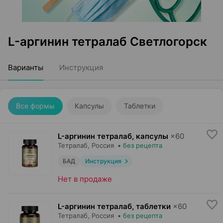
L-аргинин тетралаб Светлогорск
Варианты
Инструкция
Все формы
Капсулы
Таблетки
L-аргинин тетралаб, капсулы
×
60
Тетралаб
, Россия
•
без рецепта
БАД
Инструкция
Нет в продаже
L-аргинин тетралаб, таблетки
×
60
Тетралаб
, Россия
•
без рецепта