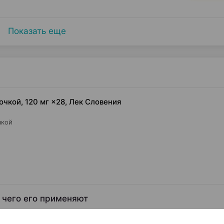
Показать еще
чкой, 120 мг ×28, Лек Словения
чкой
 чего его применяют