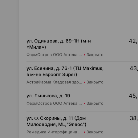
42,
ул. Одинцова, д. 69-1Н (м-н
«Мила»)
ФармОстров ООО Аптека №16 на Одинцова
Закрыто
43,
ул. Есенина, д. 76-1 (ТЦ Maximus,
в м-не Евроопт Super)
АстраФарма Кладовая здоровья ООО Аптека №9
Закрыто
45,
ул. Лынькова, д. 19
ФармОстров ООО Аптека №7 на Лынькова
Закрыто
38,
ул. Ф. Скорины, д. 11 (Дом
Милосердия, МЦ "Элеос")
Ремедика Интерофицина Плюс ООО Аптека №14
Закрыто