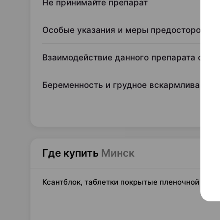
Не принимайте препарат
Особые указания и меры предосторожно
Взаимодействие данного препарата с др
Беременность и грудное вскармливание
Где купить
Минск
Ксантблок, таблетки покрытые пленочной оболо