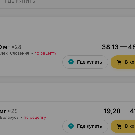
ГДЕ КУПИТЬ
38,13 — 48
0 мг
×
28
Лек
, Словения
•
по рецепту
Где купить
В к
19,28 — 41
мг
×
28
 Беларусь
•
по рецепту
Где купить
В к