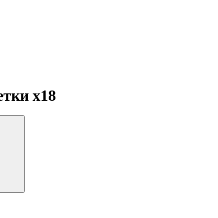
летки
x18