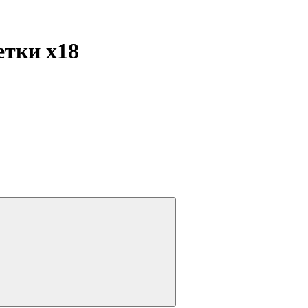
летки
x18