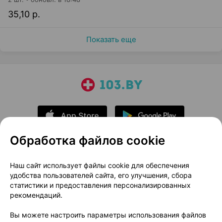
35,10 р.
Показать еще
Обработка файлов cookie
О проекте
Новости проекта
Наш сайт использует файлы cookie для обеспечения
удобства пользователей сайта, его улучшения, сбора
Размещение рекламы
Медицинский маркетинг
статистики и предоставления персонализированных
Публичный договор
Доставка
рекомендаций.
Пользовательское соглашение
Вы можете настроить параметры использования файлов
Способы оплаты
Вакансии
Партнеры