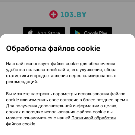
Обработка файлов cookie
О проекте
Новости проекта
Наш сайт использует файлы cookie для обеспечения
удобства пользователей сайта, его улучшения, сбора
Размещение рекламы
Медицинский маркетинг
статистики и предоставления персонализированных
Публичный договор
Доставка
рекомендаций.
Пользовательское соглашение
Вы можете настроить параметры использования файлов
Способы оплаты
Вакансии
Партнеры
cookie или изменить свое согласие в более позднее время.
Написать руководителю 103.by
Для получения дополнительной информации о целях,
сроках и порядке использования файлов cookie вы
Написать в поддержку
можете ознакомиться с нашей
Политикой обработки
Персональные настройки Cookie
файлов cookie
Обработка персональных данных