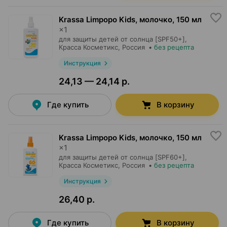
Krassa Limpopo Kids, молочко
,
150 мл
×
1
для защиты детей от солнца [SPF50+],
Красса Косметикс
, Россия
•
без рецепта
Инструкция
24,13 — 24,14 р.
Где купить
В корзину
Krassa Limpopo Kids, молочко
,
150 мл
×
1
для защиты детей от солнца [SPF60+],
Красса Косметикс
, Россия
•
без рецепта
Инструкция
26,40 р.
Где купить
В корзину