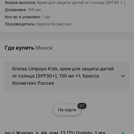
Форма выпуска
:
Крем для защиты детей от солнца [SPF50 + ]
Дозировка
:
150 мл
Кол-во в упаковке
:
1 шт.
Производитель
:
Красса Косметикс
Где купить
Минск
Krassa Limpopo Kids, крем для защиты детей
от солнца [SPF50+], 150 мл ×1, Красса
Косметикс Россия
97
На карте
пр-т Жукова, д. 44, пом. 13 (ТЦ Outleto, 1 этаж, около касс гипермаркета Соседи)