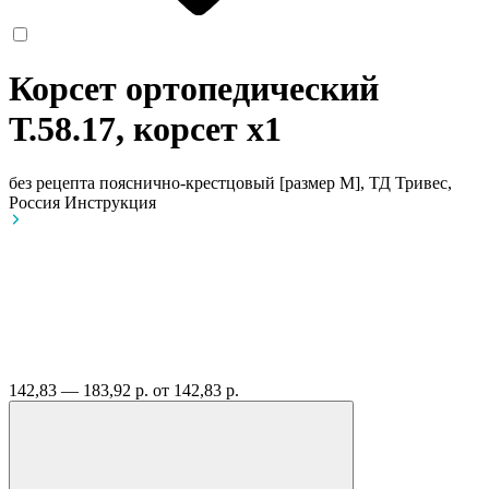
Корсет ортопедический
Т.58.17, корсет
x1
без рецепта
пояснично-крестцовый [размер M], ТД Тривес,
Россия
Инструкция
142,83 — 183,92 р.
от 142,83 р.