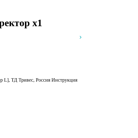
рректор
x1
р L], ТД Тривес, Россия
Инструкция