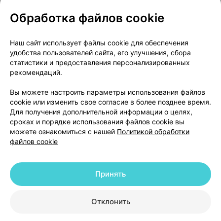
Обработка файлов cookie
О проекте
Новости проекта
Наш сайт использует файлы cookie для обеспечения
удобства пользователей сайта, его улучшения, сбора
Размещение рекламы
Медицинский маркетинг
статистики и предоставления персонализированных
Публичный договор
Доставка
рекомендаций.
Пользовательское соглашение
Вы можете настроить параметры использования файлов
Способы оплаты
Вакансии
Партнеры
cookie или изменить свое согласие в более позднее время.
Написать руководителю 103.by
Для получения дополнительной информации о целях,
сроках и порядке использования файлов cookie вы
Написать в поддержку
можете ознакомиться с нашей
Политикой обработки
Персональные настройки Cookie
файлов cookie
Обработка персональных данных
Принять
© 2026 ООО «Артокс Лаб», УНП 191700409 | 220012, Республика Беларусь,
г. Минск, улица Толбухина, 2, пом. 16 | help@103.by
|
Служба поддержки
+375 291212755
Отклонить