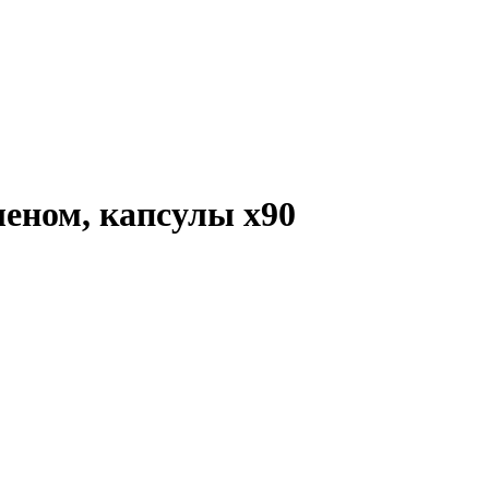
еленом, капсулы
x90