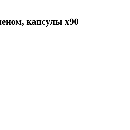
еленом, капсулы
x90