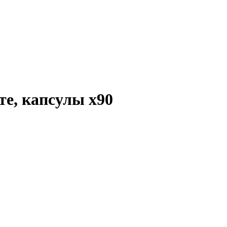
ате, капсулы
x90