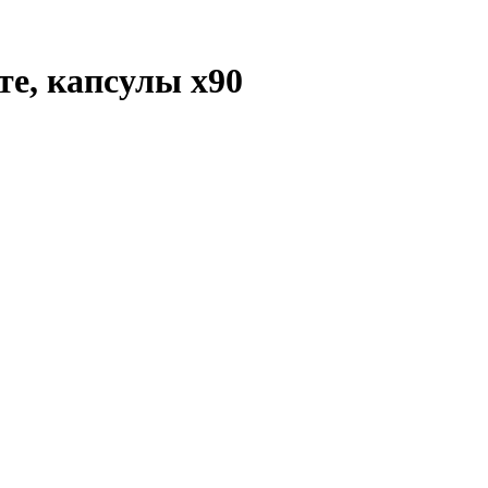
ате, капсулы
x90