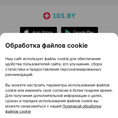
Обработка файлов cookie
О проекте
Новости проекта
Наш сайт использует файлы cookie для обеспечения
удобства пользователей сайта, его улучшения, сбора
Размещение рекламы
Медицинский маркетинг
статистики и предоставления персонализированных
Публичный договор
Доставка
рекомендаций.
Пользовательское соглашение
Вы можете настроить параметры использования файлов
Способы оплаты
Вакансии
Партнеры
cookie или изменить свое согласие в более позднее время.
Написать руководителю 103.by
Для получения дополнительной информации о целях,
сроках и порядке использования файлов cookie вы
Написать в поддержку
можете ознакомиться с нашей
Политикой обработки
Персональные настройки Cookie
файлов cookie
Обработка персональных данных