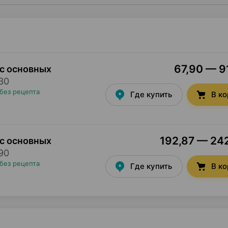
67,90 — 91
кс основных
30
без рецепта
Где купить
В к
192,87 — 242
кс основных
90
без рецепта
Где купить
В к