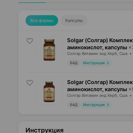
Все формы
Капсулы
Solgar (Солгар) Компле
аминокислот, капсулы
×
Солгар Витамин энд Херб
, Сша
•
БАД
Инструкция
Solgar (Солгар) Компле
аминокислот, капсулы
×
Солгар Витамин энд Херб
, Сша
•
БАД
Инструкция
Инструкция