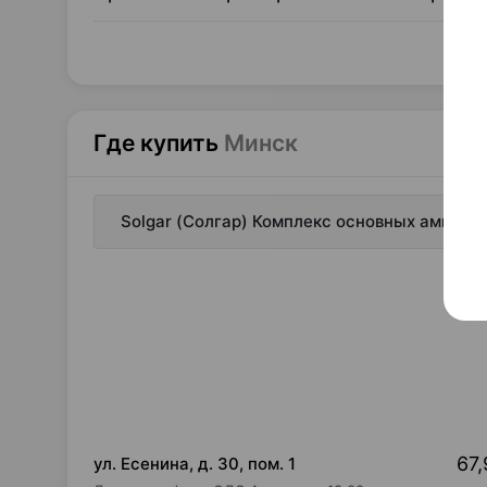
Где купить
Минск
Solgar (Солгар) Комплекс основных аминок
67,
ул. Есенина, д. 30, пом. 1