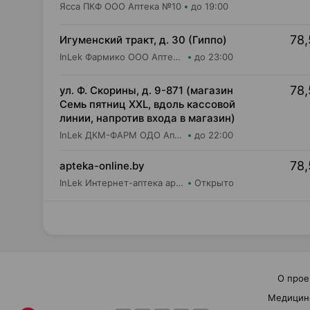
Ясса ПКФ ООО Аптека №10
до 19:00
78,
Игуменский тракт, д. 30 (Гиппо)
InLek Фармико ООО Аптека №24
до 23:00
78,
ул. Ф. Скорины, д. 9-871 (магазин
Семь пятниц XXL, вдоль кассовой
линии, напротив входа в магазин)
InLek ДКМ-ФАРМ ОДО Аптека №15
до 22:00
78,
apteka-online.by
InLek Интернет-аптека apteka-online.by
Открыто
О прое
Медицин