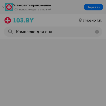
Установить приложение
Перейти
103: поиск лекарств и врачей
Лиозно г.п.