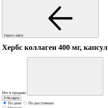
Скрыть карту
Хербс коллаген 400 мг, капсу
Нет в продаже
0
На карте
По цене
По расстоянию
Открыто