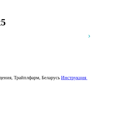
x5
едения, Трайплфарм, Беларусь
Инструкция