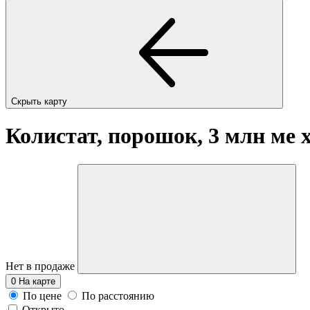
Скрыть карту
Колистат, порошок, 3 млн ме
Нет в продаже
0
На карте
По цене
По расстоянию
Открыто