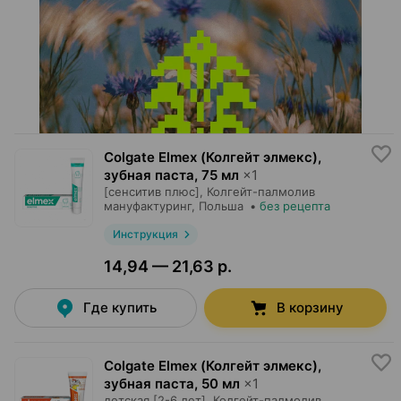
Colgate Elmex (Колгейт элмекс),
зубная паста
,
75 мл
×
1
[сенситив плюс],
Колгейт-палмолив
мануфактуринг
, Польша
•
без рецепта
Инструкция
14,94 — 21,63 р.
Где купить
В корзину
Colgate Elmex (Колгейт элмекс),
зубная паста
,
50 мл
×
1
детская [2-6 лет],
Колгейт-палмолив