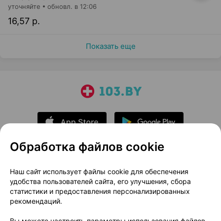
уточняйте
обновл. в 12:06
16,57 р.
Показать еще
Обработка файлов cookie
О проекте
Новости проекта
Наш сайт использует файлы cookie для обеспечения
удобства пользователей сайта, его улучшения, сбора
Размещение рекламы
Медицинский маркетинг
статистики и предоставления персонализированных
Публичный договор
Доставка
рекомендаций.
Пользовательское соглашение
Вы можете настроить параметры использования файлов