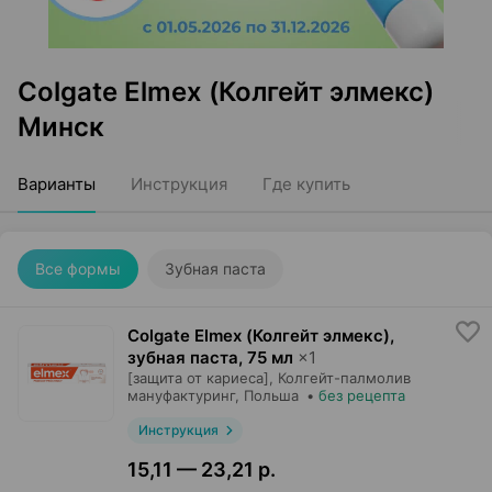
Colgate Elmex (Колгейт элмекс)
Минск
Варианты
Инструкция
Где купить
Все формы
Зубная паста
Colgate Elmex (Колгейт элмекс),
зубная паста
,
75 мл
×
1
[защита от кариеса],
Колгейт-палмолив
мануфактуринг
, Польша
•
без рецепта
Инструкция
15,11 — 23,21 р.