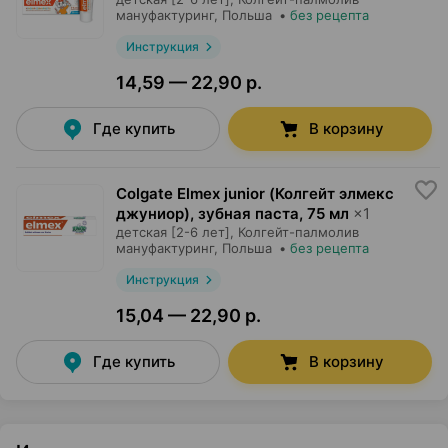
мануфактуринг
, Польша
•
без рецепта
Инструкция
14,59 — 22,90 р.
Где купить
В корзину
Colgate Elmex junior (Колгейт элмекс
джуниор), зубная паста
,
75 мл
×
1
детская [2-6 лет],
Колгейт-палмолив
мануфактуринг
, Польша
•
без рецепта
Инструкция
15,04 — 22,90 р.
Где купить
В корзину