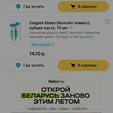
Где купить
В корзину
Colgate Elmex (Колгейт элмекс),
зубная паста
,
75 мл
×
1
[сенситив джэнтл уайт],
Колгейт-палмолив
мануфактуринг
, Польша
•
без рецепта
Инструкция
14,10 р.
Где купить
В корзину