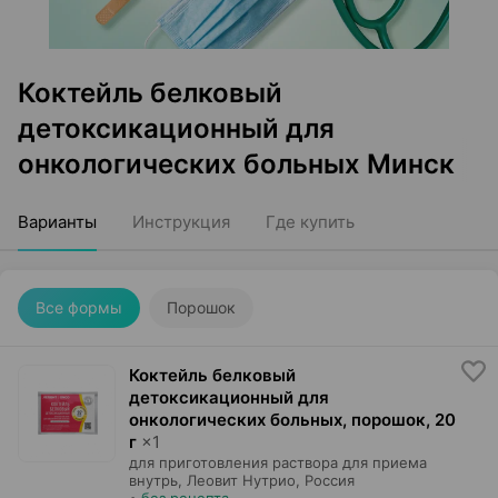
Коктейль белковый
детоксикационный для
онкологических больных Минск
Варианты
Инструкция
Где купить
Все формы
Порошок
Коктейль белковый
детоксикационный для
онкологических больных, порошок
,
20
г
×
1
для приготовления раствора для приема
внутрь,
Леовит Нутрио
, Россия