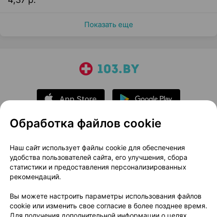
Показать еще
Обработка файлов cookie
О проекте
Новости проекта
Наш сайт использует файлы cookie для обеспечения
удобства пользователей сайта, его улучшения, сбора
Размещение рекламы
Медицинский маркетинг
статистики и предоставления персонализированных
Публичный договор
Доставка
рекомендаций.
Пользовательское соглашение
Вы можете настроить параметры использования файлов
Способы оплаты
Вакансии
Партнеры
cookie или изменить свое согласие в более позднее время.
Написать руководителю 103.by
Для получения дополнительной информации о целях,