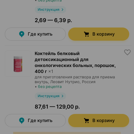
•
без рецепта
Инструкция
2,69 — 6,39 р.
Где купить
В корзину
Коктейль белковый
детоксикационный для
онкологических больных, порошок
,
400 г
×
1
для приготовления раствора для приема
внутрь,
Леовит Нутрио
, Россия
•
без рецепта
Инструкция
87,61 — 129,00 р.
Где купить
В корзину