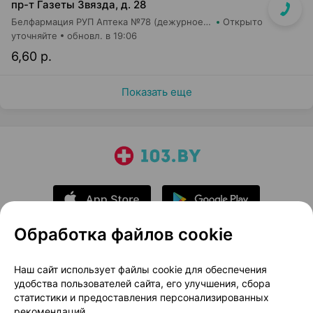
пр-т Газеты Звязда, д. 28
Белфармация РУП Аптека №78 (дежурное отделение)
Открыто
уточняйте
обновл. в 19:06
6,60 р.
Показать еще
Обработка файлов cookie
О проекте
Новости проекта
Наш сайт использует файлы cookie для обеспечения
удобства пользователей сайта, его улучшения, сбора
Размещение рекламы
Медицинский маркетинг
статистики и предоставления персонализированных
Публичный договор
Доставка
рекомендаций.