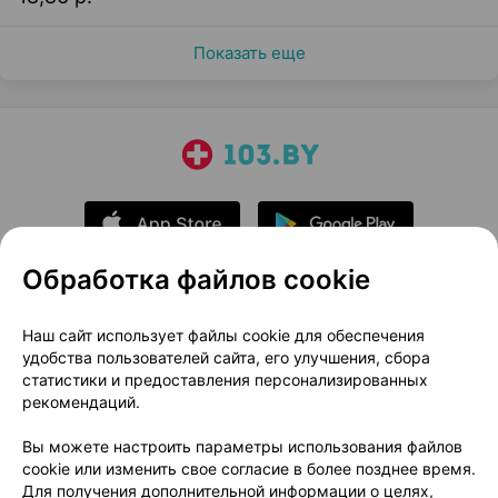
Показать еще
Обработка файлов cookie
О проекте
Новости проекта
Наш сайт использует файлы cookie для обеспечения
удобства пользователей сайта, его улучшения, сбора
Размещение рекламы
Медицинский маркетинг
статистики и предоставления персонализированных
Публичный договор
Доставка
рекомендаций.
Пользовательское соглашение
Вы можете настроить параметры использования файлов
Способы оплаты
Вакансии
Партнеры
cookie или изменить свое согласие в более позднее время.
Написать руководителю 103.by
Для получения дополнительной информации о целях,