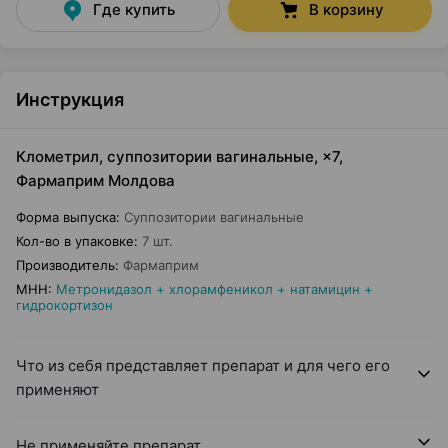
Где купить
В корзину
Инструкция
Клометрил, суппозитории вагинальные, ×7,
Фармаприм Молдова
Форма выпуска
:
Суппозитории вагинальные
Кол-во в упаковке
:
7 шт.
Производитель
:
Фармаприм
МНН
:
Метронидазол + хлорамфеникол + натамицин +
гидрокортизон
Что из себя представляет препарат и для чего его
применяют
Не применяйте препарат