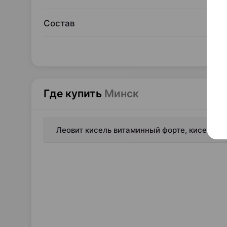
Состав
Где купить
Минск
Леовит кисель витаминный форте, кисель 20