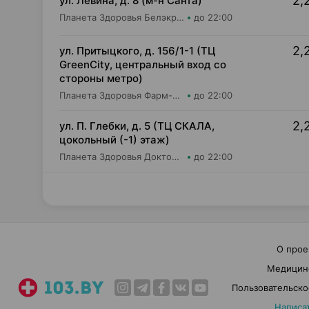
2,
ул. Левина, д. 8 (м-н Санта)
Планета Здоровья Белэкрос ОДО Аптека №5
до 22:00
2,
ул. Притыцкого, д. 156/1-1 (ТЦ
GreenCity, центральный вход со
стороны метро)
Планета Здоровья Фарм-Продукт ОДО Аптека №23
до 22:00
2,
ул. П. Глебки, д. 5 (ТЦ СКАЛА,
цокольный (-1) этаж)
Планета Здоровья Доктор Время ООО Аптека №50
до 22:00
О прое
Медицин
Пользовательско
Написа