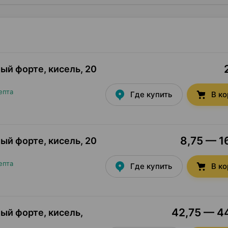
ый форте, кисель
,
20
епта
Где купить
В к
8,75 — 16
ый форте, кисель
,
20
епта
Где купить
В к
42,75 — 44
ый форте, кисель
,