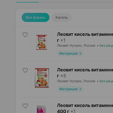
Все формы
Кисель
Леовит кисель витаминн
г
×
1
Леовит Нутрио
, Россия
•
без рец
Инструкция
Леовит кисель витаминн
г
×
5
Леовит Нутрио
, Россия
•
без рец
Инструкция
Леовит кисель витаминн
400 г
×
1