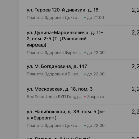
2,
ул. Героев 120-й дивизии, д. 16
Планета Здоровья Доктор Таир ООО Аптека №2
до 21:00
2,
ул. Дунина-Марцинкевича, д. 11-
2, пом. 2-5 (ТЦ Раковский
кирмаш)
Планета Здоровья Фарм-Продукт ОДО Аптека №24
до 22:00
2,
ул. М. Богдановича, д. 147
Планета Здоровья АБФармация ИООО Косметический магазин №4
до 22:00
2,
ул. Московская, д. 18, пом. 3
БелЛекоЦентр РУП Государственная аптека №5
Закрыто
2,
ул. Налибокская, д. 36, пом. 5 (м-
н «Евроопт»)
Планета Здоровья Доктор Время ООО Аптека №51
до 22:00