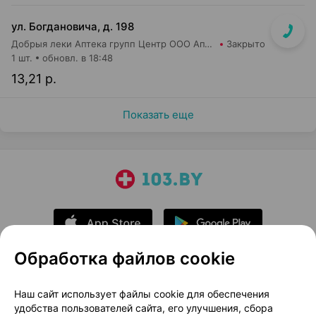
ул. Богдановича, д. 198
Добрыя леки Аптека групп Центр ООО Аптека №44
Закрыто
1 шт.
обновл. в 18:48
13,21 р.
Показать еще
Обработка файлов cookie
О проекте
Новости проекта
Наш сайт использует файлы cookie для обеспечения
удобства пользователей сайта, его улучшения, сбора
Размещение рекламы
Медицинский маркетинг