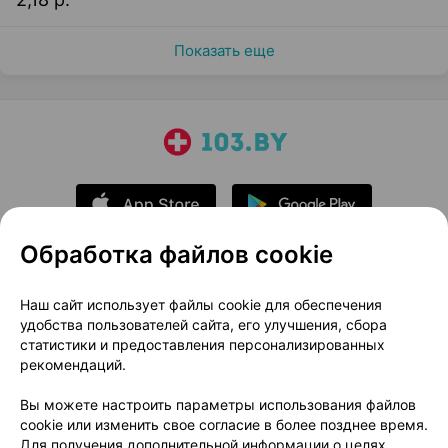
Показать еще
Обработка файлов cookie
О проекте
Новости проекта
Наш сайт использует файлы cookie для обеспечения
удобства пользователей сайта, его улучшения, сбора
Размещение рекламы
Медицинский маркетинг
статистики и предоставления персонализированных
Публичный договор
Доставка
рекомендаций.
Пользовательское соглашение
Вы можете настроить параметры использования файлов
Способы оплаты
Вакансии
Партнеры
cookie или изменить свое согласие в более позднее время.
Написать руководителю 103.by
Для получения дополнительной информации о целях,