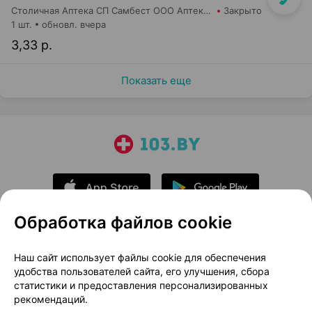
Столичная Аптека СП Самбест ООО Аптека №24
Закрыто
1 шт.
обновл. вчера
3,33 р.
Показать еще
Обработка файлов cookie
О проекте
Новости проекта
Наш сайт использует файлы cookie для обеспечения
удобства пользователей сайта, его улучшения, сбора
Размещение рекламы
Медицинский маркетинг
статистики и предоставления персонализированных
Публичный договор
Доставка
рекомендаций.