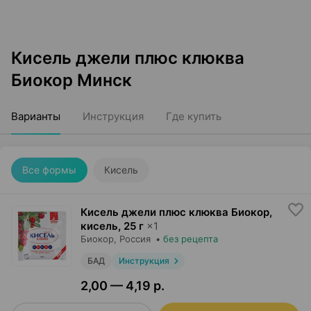
Кисель джели плюс клюква
Биокор Минск
Варианты
Инструкция
Где купить
Все формы
Кисель
Кисель джели плюс клюква Биокор,
кисель
,
25 г
×
1
Биокор
, Россия
•
без рецепта
БАД
Инструкция
2,00 — 4,19 р.